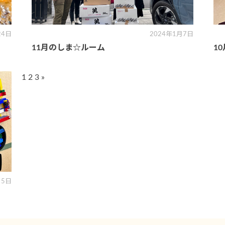
24日
2024年1月7日
11月のしま☆ルーム
1
投
1
2
3
»
稿
ナ
ビ
ゲ
ー
シ
ョ
ン
月5日