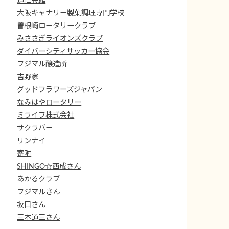
道仁会館
大阪キャナリー製菓調理専門学校
曽根崎ロータリークラブ
みささぎライオンズクラブ
ダイバーシティサッカー協会
フジマル醸造所
吉野家
グッドフラワーズジャパン
なみはやロータリー
ミライフ株式会社
サクラバー
リンナイ
寄附
SHINGO☆西成さん
あかるクラブ
フジマルさん
坂口さん
三木道三さん