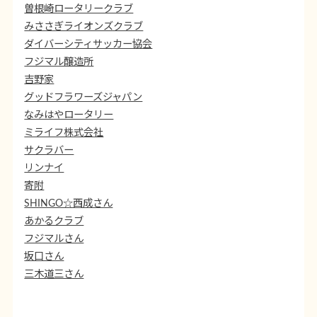
曽根崎ロータリークラブ
みささぎライオンズクラブ
ダイバーシティサッカー協会
フジマル醸造所
吉野家
グッドフラワーズジャパン
なみはやロータリー
ミライフ株式会社
サクラバー
リンナイ
寄附
SHINGO☆西成さん
あかるクラブ
フジマルさん
坂口さん
三木道三さん