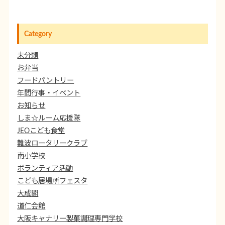
Category
未分類
お弁当
フードパントリー
年間行事・イベント
お知らせ
しま☆ルーム応援隊
JEOこども食堂
難波ロータリークラブ
南小学校
ボランティア活動
こども居場所フェスタ
大成閣
道仁会館
大阪キャナリー製菓調理専門学校